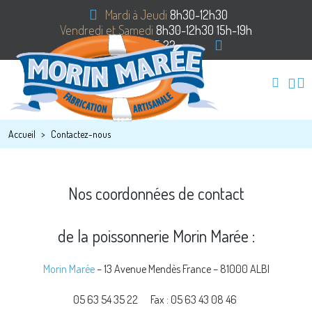
Mardi à Jeudi
8h30-12h30
Vendredi et Samedi
8h30-12h30 15h-19h
05 63 54 35 22
Accueil
Contactez-nous
Nos coordonnées de contact
de la poissonnerie Morin Marée :
Morin Marée
– 13 Avenue Mendès France – 81000 ALBI
05 63 54 35 22
Fax : 05 63 43 08 46